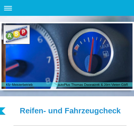
Kfz-Meisterbetrieb autoPlus Thomas Dworatzek & Jörn Vieten GbR
Reifen- und Fahrzeugcheck