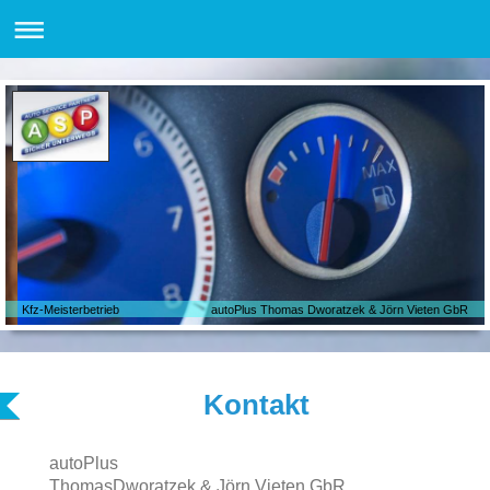
Kfz-Meisterbetrieb autoPlus Thomas Dworatzek & Jörn Vieten GbR
Kontakt
autoPlus
ThomasDworatzek & Jörn Vieten GbR